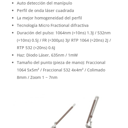
Auto detección del manípulo
Perfil de onda láser cuadrada
La mejor homogeneidad del perfil
Tecnología Micro Fractional difractiva
Duración del pulso: 1064nm (=10ns) 1.3J / 532nm
(=10ns) 0.5J / FR (=300µs) 3J/ RTP 1064 (=20ns) 2J /
RTP 532 (=20ns) 0.6J
Haz: Diodo Láser, 635nm / 1mW
Tamaño del punto (pieza de mano): Fraccional
1064 5x5m² / Fraccional 532 4x4m² / Colimado
8mm / Zoom 1 ~ 7nm